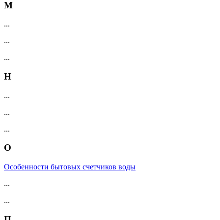
М
...
...
...
Н
...
...
...
О
Особенности бытовых счетчиков воды
...
...
П