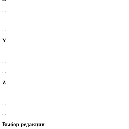
...
...
...
Y
...
...
...
Z
...
...
...
Выбор редакции