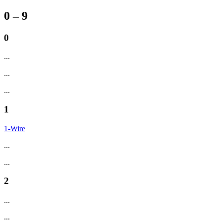
0 – 9
0
...
...
...
1
1-Wire
...
...
2
...
...