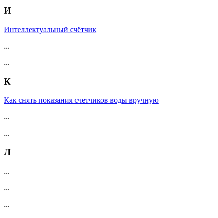
И
Интеллектуальный счётчик
...
...
К
Как снять показания счетчиков воды вручную
...
...
Л
...
...
...